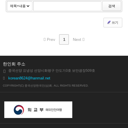
검색
쓰기
Prev
1
Next
한인회 주소
중국선양 요녕성 선양시화평구 안도가3호 보만광장509호
korean8624@hanmail.net
COPYRIGHT(C) 중국선양한국인(상)회. ALL RIGHTS RESERVED.