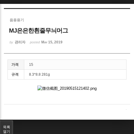
Sketchbook5, 스케치북5
음용용기
MJ은은한흰줄무늬머그
관리자
May 15, 2019
by
posted
Sketchbook5, 스케치북5
가격
15
규격
8.3*8.8 281g
목록
열기