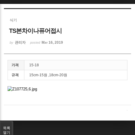
Sketchbook5, 스케치북5
식기
TS본차이나퓨어접시
관리자
May 16, 2019
by
posted
Sketchbook5, 스케치북5
가격
15-18
규격
15cm-15원 ,18cm-20원
목록
열기