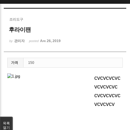
Sketchbook5, 스케치북5
조리도구
후라이팬
관리자
Apr 26, 2019
by
posted
Sketchbook5, 스케치북5
가격
150
cvcvcvcvc
vcvcvcvc
cvcvcvcvc
vcvcvcv
목록
열기