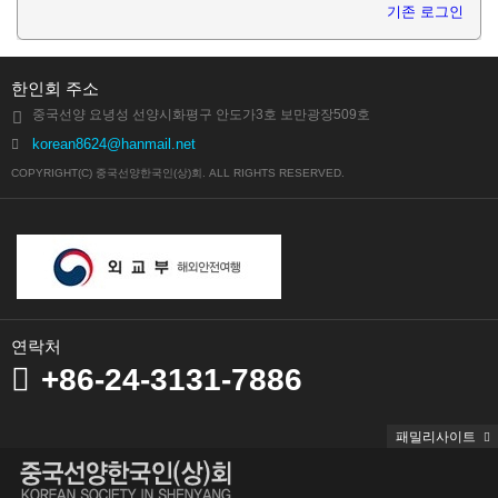
기존 로그인
한인회 주소
중국선양 요녕성 선양시화평구 안도가3호 보만광장509호
korean8624@hanmail.net
COPYRIGHT(C) 중국선양한국인(상)회. ALL RIGHTS RESERVED.
연락처
+86-24-3131-7886
패밀리사이트