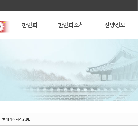
한인회
한인회소식
선양정보
후레쉬직사각3.9L