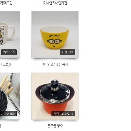
뚜껑머그컵
미니언즈6‘’면기컵
가격 : 15
가격 : 10
머그컵D
미니언즈4.25''공기
: 110-150
가격 : 200-240
팬
통주물 양수