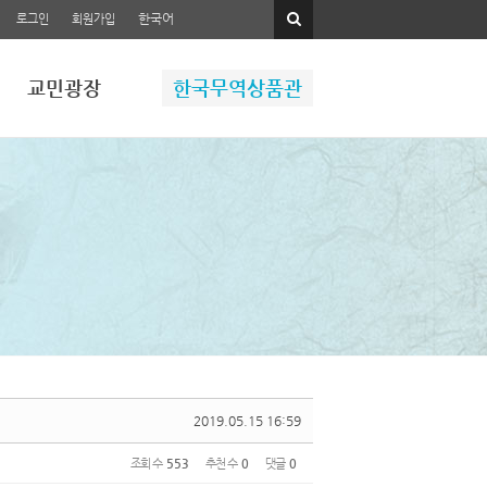
한국어
로그인
회원가입
교민광장
한국무역상품관
2019.05.15 16:59
조회 수
553
추천 수
0
댓글
0