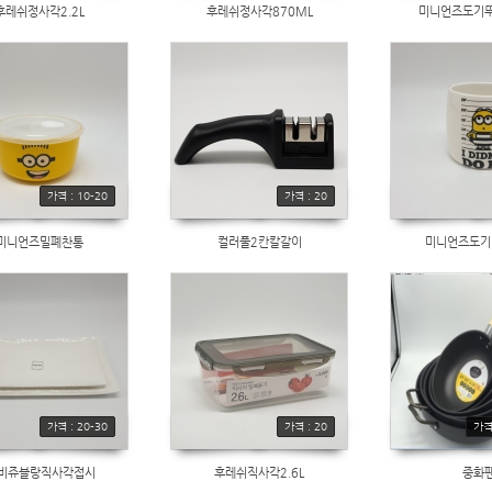
후레쉬정사각2.2L
후레쉬정사각870ML
미니언즈도기
가격 : 10-20
가격 : 20
미니언즈밀폐찬통
컬러풀2칸칼갈이
미니언즈도기
가격 : 20-30
가격 : 20
가격 
S비쥬블랑직사각접시
후레쉬직사각2.6L
중화