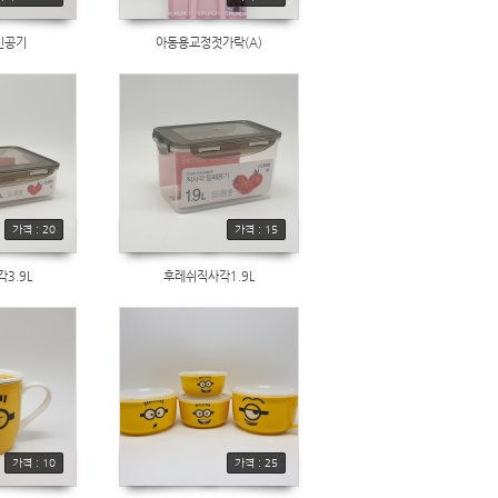
인공기
아동용교정젓가락(A)
가격 : 20
가격 : 15
3.9L
후레쉬직사각1.9L
가격 : 10
가격 : 25