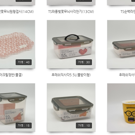
벚꽃무늬원형접시(14CM)
TS와풍벚꽃무늬사각찬기(13CM)
TS순백라
가격 : 40
가격 : 30
아크릴쟁반(물결)
후레쉬직사각5.5L(물받이형)
후레쉬직사각
가격 : 15
가격 : 10