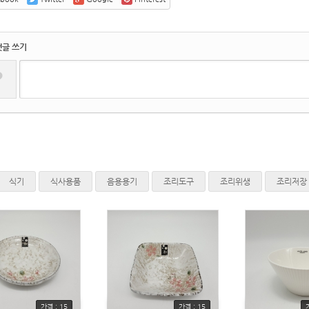
댓글 쓰기
?
식기
식사용품
음용용기
조리도구
조리위생
조리저장
가격 : 15
가격 : 15