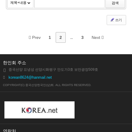
검색
쓰기
Prev
1
2
...
3
Next
한인회 주소
중국선양 요녕성 선양시화평구 안도가3호 보만광장509호
korean8624@hanmail.net
COPYRIGHT(C) 중국선양한국인(상)회. ALL RIGHTS RESERVED.
연락처