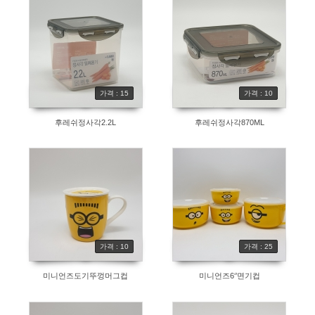
가격 : 15
가격 : 10
후레쉬정사각2.2L
후레쉬정사각870ML
가격 : 10
가격 : 25
미니언즈도기뚜껑머그컵
미니언즈6‘’면기컵