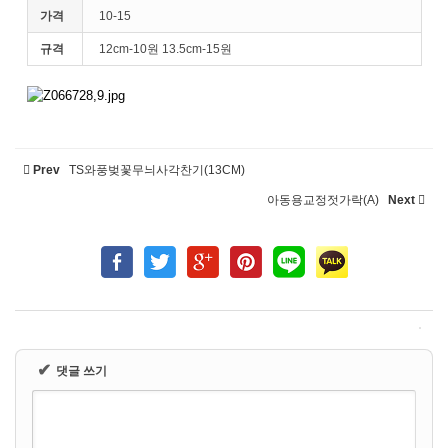
가격
10-15
규격
12cm-10원 13.5cm-15원
Prev
TS와풍벚꽃무늬사각찬기(13CM)
아동용교정젓가락(A)
Next
✔
댓글 쓰기