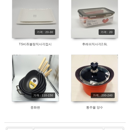
가격 : 20-30
가격 : 20
TS비쥬블랑직사각접시
후레쉬직사각2.6L
가격 : 110-150
가격 : 200-240
중화팬
통주물 양수