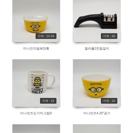
가격 : 10-20
가격 : 20
미니언즈밀폐찬통
컬러풀2칸칼갈이
가격 : 15
가격 : 10
미니언즈도기머그컵D
미니언즈4.25''공기