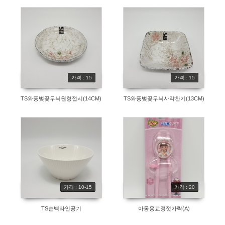
가격 : 15
가격 : 15
TS와풍벚꽃무늬원형접시(14CM)
TS와풍벚꽃무늬사각찬기(13CM)
가격 : 10-15
가격 : 20
TS순백라인공기
아동용교정젓가락(A)