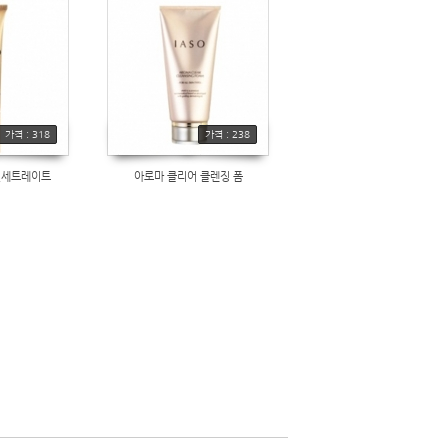
가격 : 318
가격 : 238
컨세트레이트
아로마 클리어 클렌징 폼