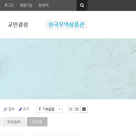
한국어
로그인
회원가입
교민광장
한국무역상품관
T
검색
쓰기
기본글꼴
Li
Zi
G
st
n
al
위생일회
화장품
e
le
ry