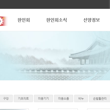
한인회
한인회소식
선양정보
구강
기초의료
미용기기
미용소품
비누
손발톱관리