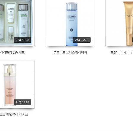
가격 : 578
가격 : 228
래리화잉 2종 세트
컴플리트 모이스춰라이저
토탈 아이케어 
가격 : 328
드로 에멀젼-인텐시브