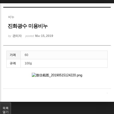
Sketchbook5, 스케치북5
비누
진화광수 미용비누
관리자
May 15, 2019
by
posted
Sketchbook5, 스케치북5
가격
60
규격
100g
목록
열기