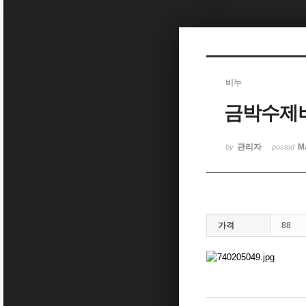
Sketchbook5, 스케치북5
비누
금박수제
Sketchbook5, 스케치북5
관리자
M
by
posted
가격
88