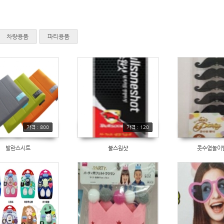
차량용품
파티용품
가격 : 800
가격 : 120
발란스시트
불스원샷
콧수염놀이