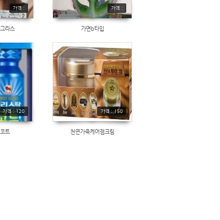
가격 :
가격 :
션그라스
가면b타입
가격 : 120
가격 : 150
 코트
천연가죽케어잼크림