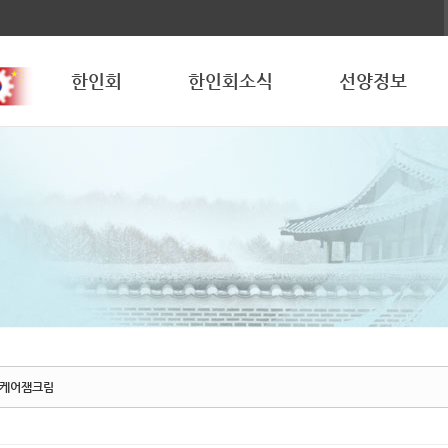
한인회
한인회소식
선양정보
케어잼크림