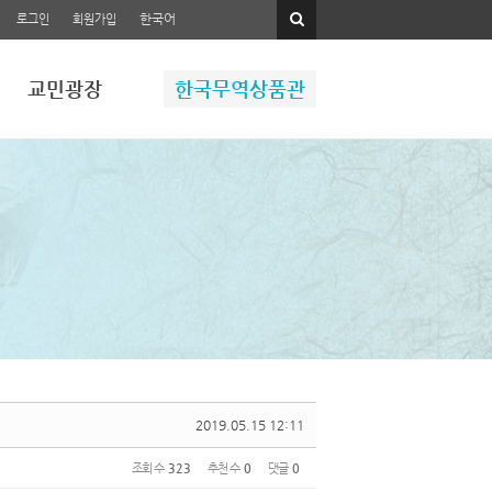
한국어
로그인
회원가입
교민광장
한국무역상품관
2019.05.15 12:11
조회 수
323
추천 수
0
댓글
0