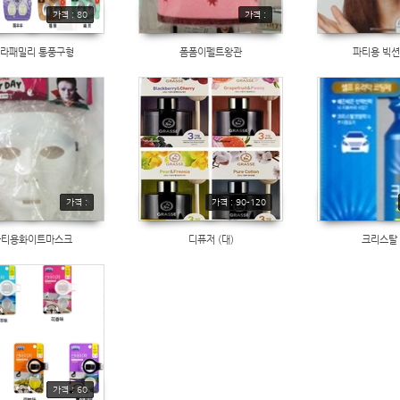
가격 : 80
가격 :
라패밀리 통풍구형
폼폼이펠트왕관
파티용 빅
가격 :
가격 : 90-120
파티용화이트마스크
디퓨저 (대)
크리스탈
가격 : 60