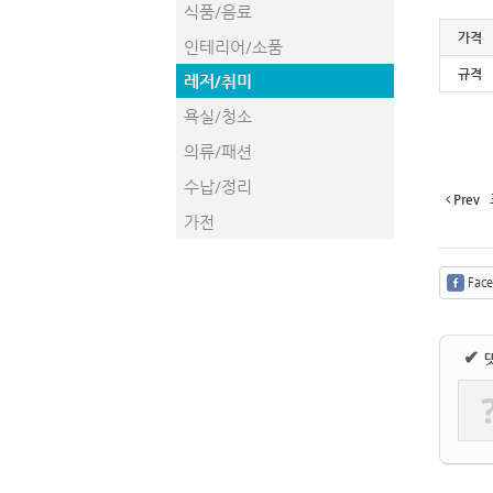
식품/음료
가격
인테리어/소품
규격
레저/취미
욕실/청소
의류/패션
수납/정리
Prev
가전
Fac
✔