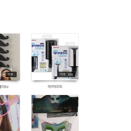
가격 :
가격 : 300
빨대6p
에어테라피