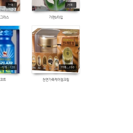
가격 :
가격 :
션그라스
가면b타입
가격 : 120
가격 : 150
 코트
천연가죽케어잼크림