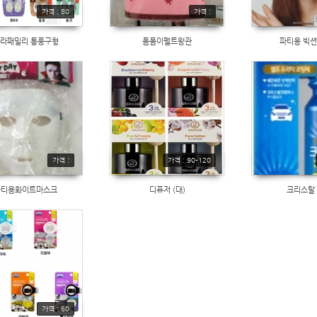
가격 : 80
가격 :
라패밀리 통풍구형
폼폼이펠트왕관
파티용 빅
가격 :
가격 : 90-120
파티용화이트마스크
디퓨저 (대)
크리스탈
가격 : 60