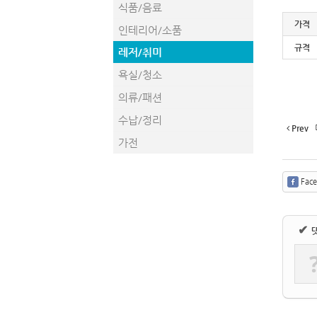
식품/음료
가격
인테리어/소품
규격
레저/취미
욕실/청소
의류/패션
수납/정리
Prev
가전
Fac
✔