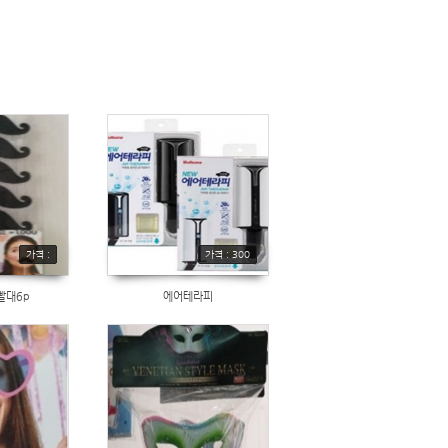
가격 :
가격 : 300
빨대6p
에어테라피