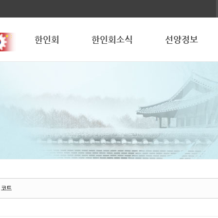
한인회
한인회소식
선양정보
 코트