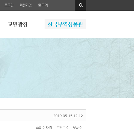
한국어
로그인
회원가입
교민광장
한국무역상품관
2019.05.15 12:12
조회 수
345
추천 수
0
댓글
0