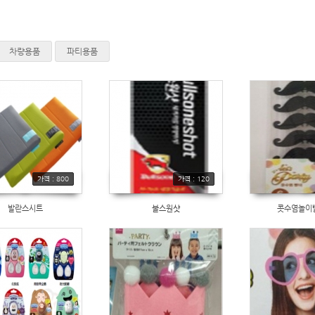
차량용품
파티용품
가격 : 800
가격 : 120
발란스시트
불스원샷
콧수염놀이