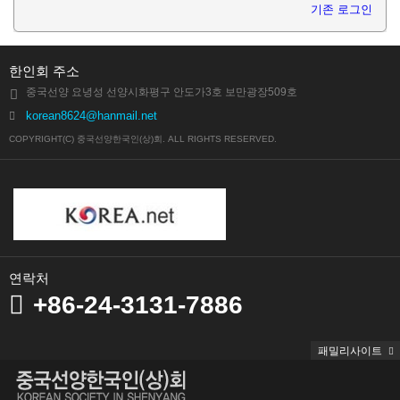
기존 로그인
한인회 주소
중국선양 요녕성 선양시화평구 안도가3호 보만광장509호
korean8624@hanmail.net
COPYRIGHT(C) 중국선양한국인(상)회. ALL RIGHTS RESERVED.
연락처
+86-24-3131-7886
패밀리사이트