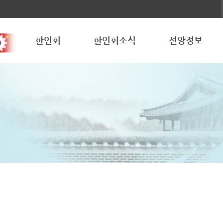
한인회
한인회소식
선양정보