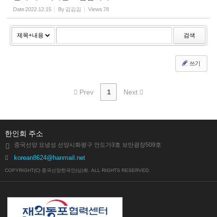
Date
2022.12.15
By
김김김
Views
78
검색
쓰기
Prev
1
Next
한인회 주소
중국선양 요녕성 선양시화평구 안도가3호 보만광장509호
korean8624@hanmail.net
COPYRIGHT(C) 중국선양한국인(상)회. ALL RIGHTS RESERVED.