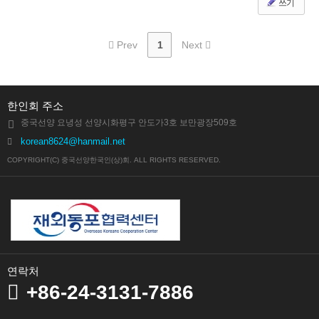
쓰기
Prev
1
Next
한인회 주소
중국선양 요녕성 선양시화평구 안도가3호 보만광장509호
korean8624@hanmail.net
COPYRIGHT(C) 중국선양한국인(상)회. ALL RIGHTS RESERVED.
연락처
+86-24-3131-7886