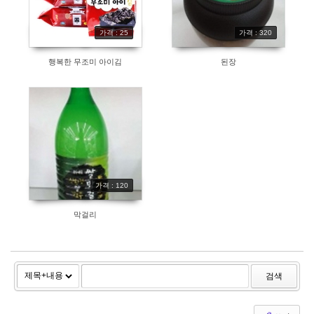
가격 : 25
가격 : 320
행복한 무조미 아이김
된장
가격 : 120
막걸리
검색