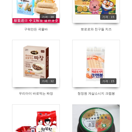
가격 : 38
가격 : 15
구워만든 곡물바
뽀로로와 친구들 치즈
가격 : 32
가격 : 15
우리아이 바로먹는 짜장
청정원 게살소시지 크랩봉