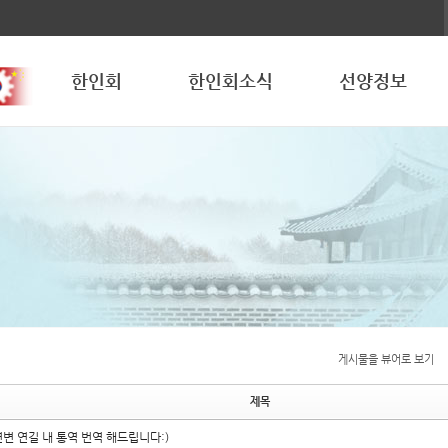
한인회
한인회소식
선양정보
게시물을 뷰어로 보기
제목
연변 연길 내 통역 번역 해드립니다:)