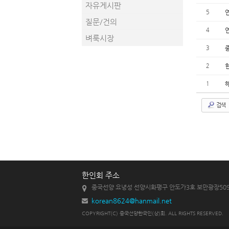
자유게시판
5
질문/건의
4
벼룩시장
3
2
1
검색
한인회 주소
중국선양 요녕성 선양시화평구 안도가3호 보만광장50
korean8624@hanmail.net
COPYRIGHT(C) 중국선양한국인(상)회. ALL RIGHTS RESERVED.