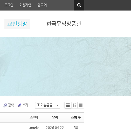
한국어
로그인
회원가입
교민광장
한국무역상품관
T
검색
쓰기
기본글꼴
Li
Zi
G
st
n
al
글쓴이
날짜
조회 수
e
le
ry
simple
2026.04.22
38