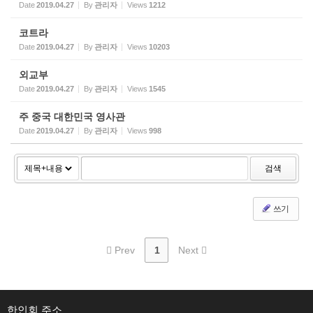
Date
2019.04.27
By
관리자
Views
1212
코트라
Date
2019.04.27
By
관리자
Views
10203
외교부
Date
2019.04.27
By
관리자
Views
1545
주 중국 대한민국 영사관
Date
2019.04.27
By
관리자
Views
998
검색
쓰기
Prev
1
Next
한인회 주소