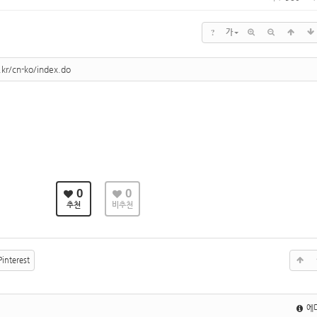
?
가
.kr/cn-ko/index.do
0
0
추천
비추천
interest
에