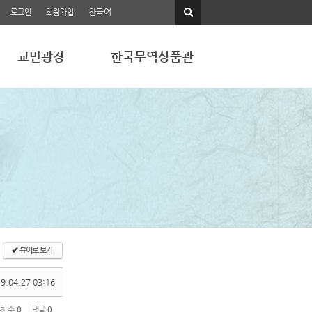
한국어
로그인
회원가입
교민광장
한국무역상품관
✔
뷰어로 보기
9.04.27 03:16
천 수
0
댓글
0