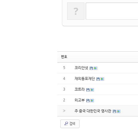
?
번호
5
코리안넷
4
재외동포재단
3
코트라
2
외교부
»
주 중국 대한민국 영사관
검색