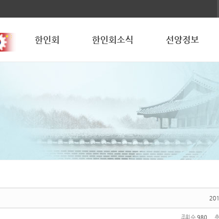
한인회
한인회소식
선양정보
201
조회 수
980
추