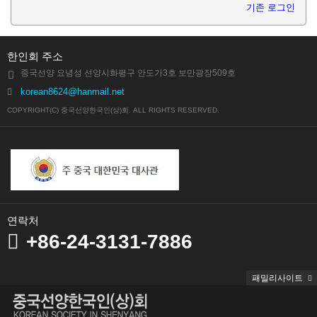
기존 로그인
한인회 주소
중국선양 요녕성 선양시화평구 안도가3호 보만광장509호
korean8624@hanmail.net
COPYRIGHT(C) 중국선양한국인(상)회. ALL RIGHTS RESERVED.
연락처
+86-24-3131-7886
패밀리사이트