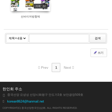
가격 : 60
선바이저방향제
검색
쓰기
Prev
1
Next
한인회 주소
중국선양 요녕성 선양시화평구 안도가3호 보만광장509호
korean8624@hanmail.net
COPYRIGHT(C) 중국선양한국인(상)회. ALL RIGHTS RESERVED.