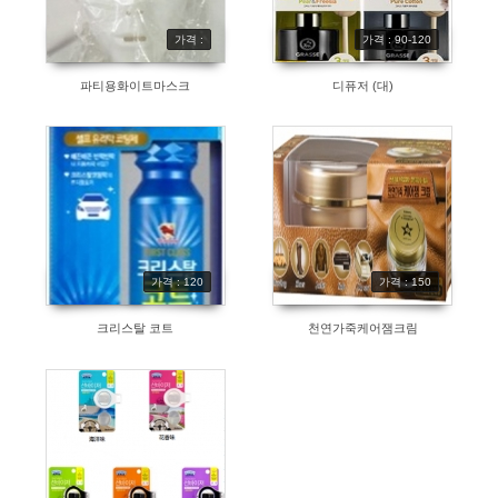
가격 :
가격 : 90-120
파티용화이트마스크
디퓨저 (대)
가격 : 120
가격 : 150
크리스탈 코트
천연가죽케어잼크림