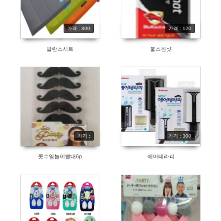
가격 : 800
가격 : 120
발란스시트
불스원샷
가격 :
가격 : 300
콧수염놀이빨대6p
에어테라피