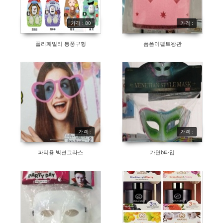
가격 : 80
가격 :
폴라패밀리 통풍구형
폼폼이펠트왕관
가격 :
가격 :
파티용 빅션그라스
가면b타입