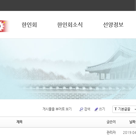
한인회
한인회소식
선양정보
T
게시물을 뷰어로 보기
검색
쓰기
기본글꼴
제목
글쓴이
날짜
관리자
2019.0