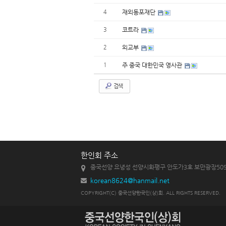
4
재외동포재단
3
코트라
2
외교부
1
주 중국 대한민국 영사관
검색
한인회 주소
중국선양 요녕성 선양시화평구 안도가3호 보만광장50
korean8624@hanmail.net
COPYRIGHT(C) 중국선양한국인(상)회. ALL RIGHTS RESERVED.