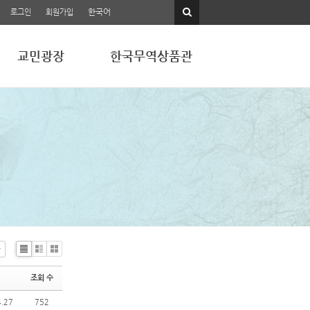
한국어
로그인
회원가입
교민광장
한국무역상품관
Li
Zi
G
st
n
al
조회 수
e
le
ry
4.27
752