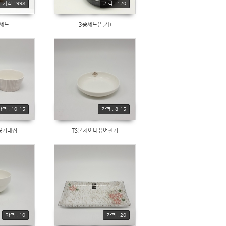
가격 : 998
가격 : 120
 세트
3종세트(특가)
가격 : 10-15
가격 : 8-15
공기대접
TS본차이나퓨어찬기
가격 : 10
가격 : 20