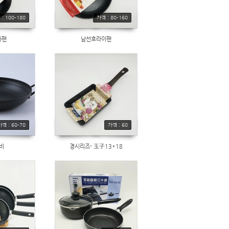
: 100-180
가격 : 80-160
중팬
남선후라이팬
가격 : 60-70
가격 : 60
비
경시리즈- 玉子13*18