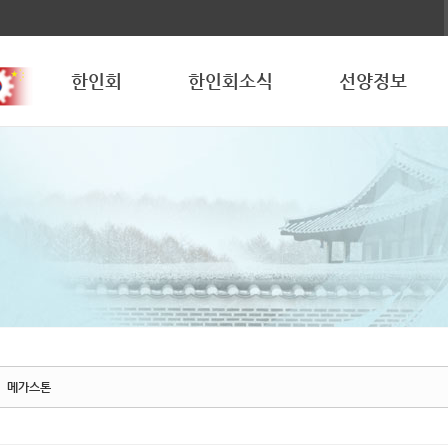
한인회
한인회소식
선양정보
메가스톤