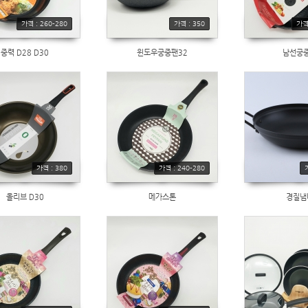
가격 : 260-280
가격 : 350
가격 
중력 D28 D30
윈도우궁중팬32
남선궁
가격 : 380
가격 : 240-280
올리브 D30
메가스톤
경질냄