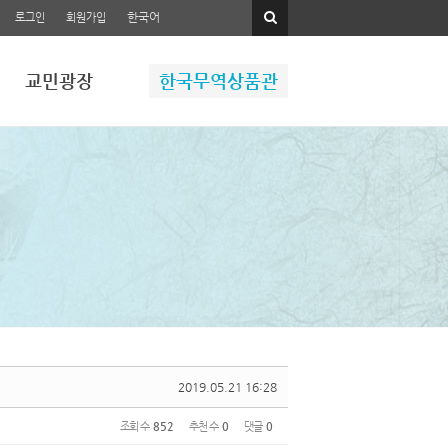
한국어
로그인
회원가입
교민광장
한국무역상품관
2019.05.21 16:28
조회 수
852
추천 수
0
댓글
0