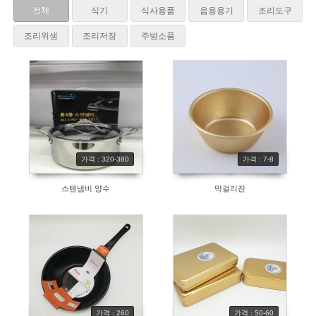
전체
식기
식사용품
음용용기
조리도구
조리위생
조리저장
주방소품
가격 : 320-380
가격 : 7-8
스텐냄비 양수
막걸리잔
가격 : 260
가격 : 50-60