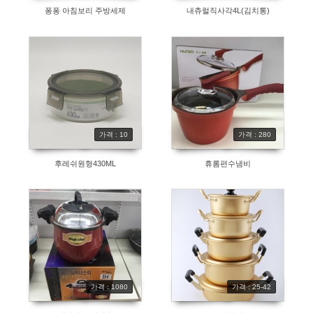
퐁퐁 아침보리 주방세제
내츄럴직사각4L(김치통)
가격 : 10
가격 : 280
후레쉬원형430ML
휴롬편수냄비
가격 : 1080
가격 : 25-42