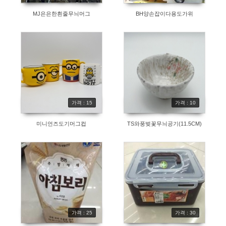
MJ은은한흰줄무늬머그
BH양손잡이다용도가위
가격 : 15
가격 : 10
미니언즈도기머그컵
TS와풍벚꽃무늬공기(11.5CM)
가격 : 25
가격 : 30