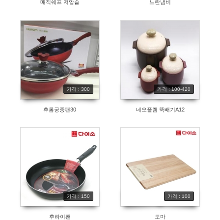
매직쉐프 저압솥
노란냄비
가격 : 300
가격 : 100-420
휴롬궁중팬30
네오플램 뚝배기A12
가격 : 150
가격 : 100
후라이팬
도마