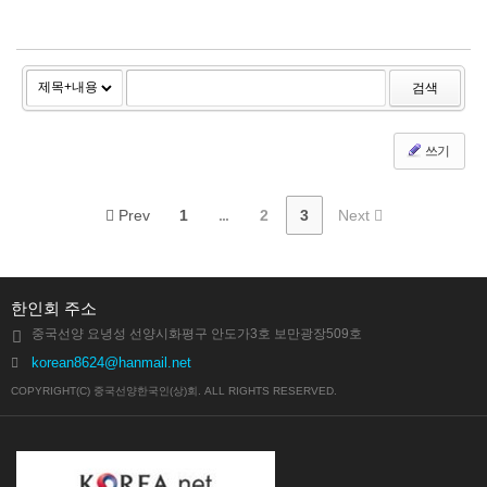
검색
쓰기
Prev
1
...
2
3
Next
한인회 주소
중국선양 요녕성 선양시화평구 안도가3호 보만광장509호
korean8624@hanmail.net
COPYRIGHT(C) 중국선양한국인(상)회. ALL RIGHTS RESERVED.