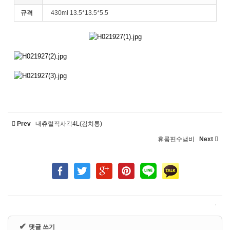
규격
430ml 13.5*13.5*5.5
Prev
내츄럴직사각4L(김치통)
휴롬편수냄비
Next
✔
댓글 쓰기