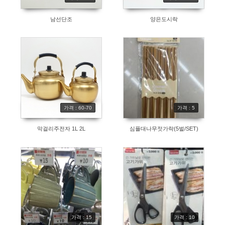
남선단조
양은도시락
가격 : 60-70
가격 : 5
막걸리주전자 1L 2L
심플대나무젓가락(5벌/SET)
가격 : 15
가격 : 10