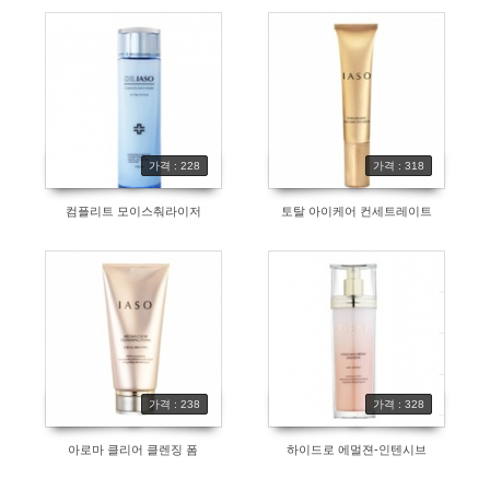
가격 : 228
가격 : 318
컴플리트 모이스춰라이저
토탈 아이케어 컨세트레이트
가격 : 238
가격 : 328
아로마 클리어 클렌징 폼
하이드로 에멀젼-인텐시브