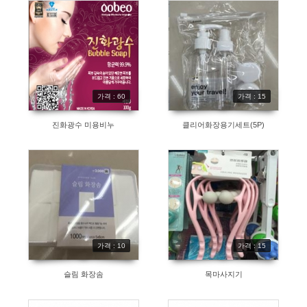
가격 : 60
가격 : 15
진화광수 미용비누
클리어화장용기세트(5P)
가격 : 10
가격 : 15
슬림 화장솜
목마사지기