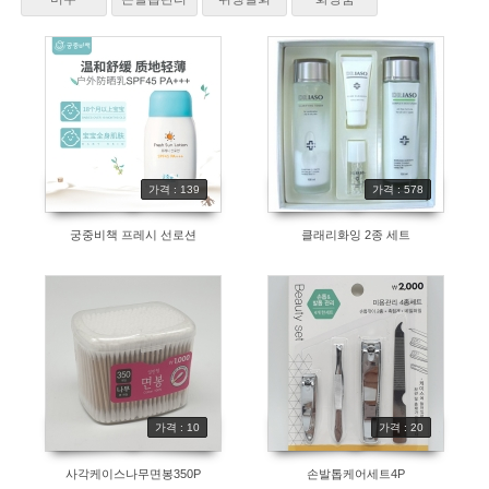
가격 : 139
가격 : 578
궁중비책 프레시 선로션
클래리화잉 2종 세트
가격 : 10
가격 : 20
사각케이스나무면봉350P
손발톱케어세트4P