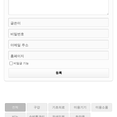
글쓴이
비밀번호
이메일 주소
홈페이지
비밀글 기능
전체
구강
기초의료
미용기기
미용소품
비누
손발톱관리
위생일회
화장품