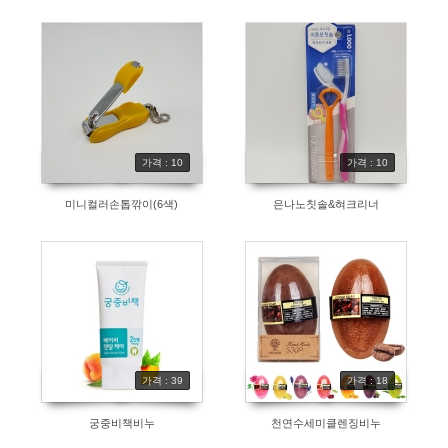
가격 : 10
가격 : 10
미니컬러손톱깎이(6색)
은나노칫솔&혀크리너
가격 : 39
가격 : 18
궁중비책비누
천연수세미클렌징비누