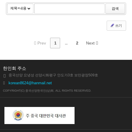
검색
쓰기
Prev
1
...
2
Next
한인회 주소
중국선양 요녕성 선양시화평구 안도가3호 보만광장509호
korean8624@hanmail.net
COPYRIGHT(C) 중국선양한국인(상)회. ALL RIGHTS RESERVED.