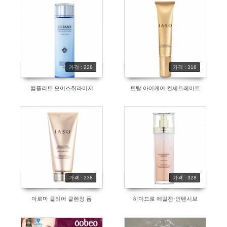
가격 : 228
가격 : 318
컴플리트 모이스춰라이저
토탈 아이케어 컨세트레이트
가격 : 238
가격 : 328
아로마 클리어 클렌징 폼
하이드로 에멀젼-인텐시브