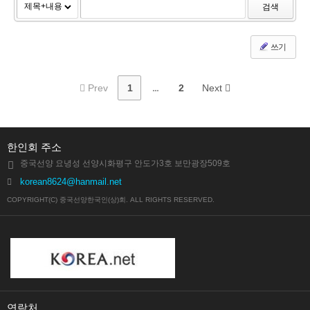
검색
쓰기
Prev
1
...
2
Next
한인회 주소
중국선양 요녕성 선양시화평구 안도가3호 보만광장509호
korean8624@hanmail.net
COPYRIGHT(C) 중국선양한국인(상)회. ALL RIGHTS RESERVED.
연락처