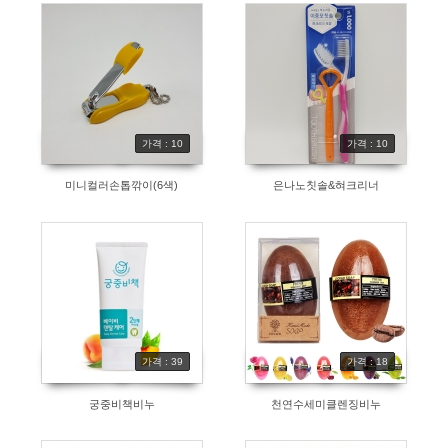
가격 : 10
가격 : 10
미니컬러손톱깎이(6색)
은나노칫솔&혀크리너
가격 : 39
가격 : 18
궁중비책비누
천연수세미클렌징비누