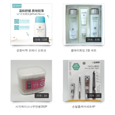
가격 : 139
가격 : 578
궁중비책 프레시 선로션
클래리화잉 2종 세트
가격 : 10
가격 : 20
사각케이스나무면봉350P
손발톱케어세트4P