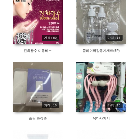
가격 : 60
가격 : 15
진화광수 미용비누
클리어화장용기세트(5P)
가격 : 10
가격 : 15
슬림 화장솜
목마사지기